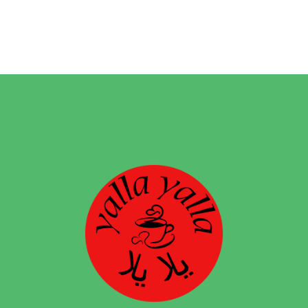
00
til
kr 410,
00