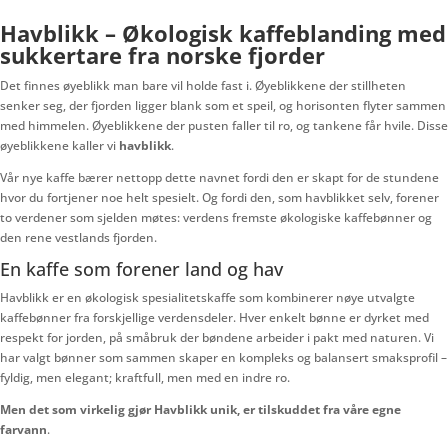
Havblikk – Økologisk kaffeblanding med
sukkertare fra norske fjorder
Det finnes øyeblikk man bare vil holde fast i. Øyeblikkene der stillheten
senker seg, der fjorden ligger blank som et speil, og horisonten flyter sammen
med himmelen. Øyeblikkene der pusten faller til ro, og tankene får hvile. Disse
øyeblikkene kaller vi
havblikk
.
Vår nye kaffe bærer nettopp dette navnet fordi den er skapt for de stundene
hvor du fortjener noe helt spesielt. Og fordi den, som havblikket selv, forener
to verdener som sjelden møtes: verdens fremste økologiske kaffebønner og
den rene vestlands fjorden.
En kaffe som forener land og hav
Havblikk er en økologisk spesialitetskaffe som kombinerer nøye utvalgte
kaffebønner fra forskjellige verdensdeler. Hver enkelt bønne er dyrket med
respekt for jorden, på småbruk der bøndene arbeider i pakt med naturen. Vi
har valgt bønner som sammen skaper en kompleks og balansert smaksprofil –
fyldig, men elegant; kraftfull, men med en indre ro.
Men det som virkelig gjør Havblikk unik, er tilskuddet fra våre egne
farvann
.