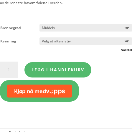
av de reneste havområdene i verden.
Brennegrad
Kverning
Nullstill
Havblikk
LEGG I HANDLEKURV
-
Økologisk
kaffe
med
sukkertare
antall