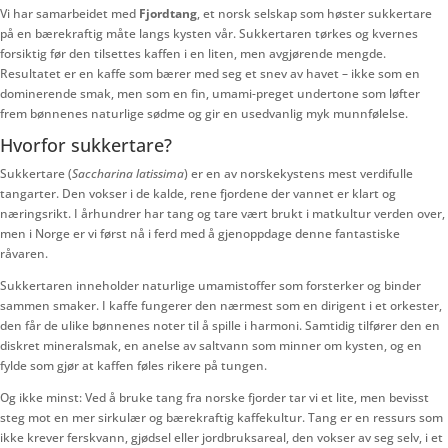
Vi har samarbeidet med
Fjordtang
, et norsk selskap som høster sukkertare
på en bærekraftig måte langs kysten vår. Sukkertaren tørkes og kvernes
forsiktig før den tilsettes kaffen i en liten, men avgjørende mengde.
Resultatet er en kaffe som bærer med seg et snev av havet – ikke som en
dominerende smak, men som en fin, umami-preget undertone som løfter
frem bønnenes naturlige sødme og gir en usedvanlig myk munnfølelse.
Hvorfor sukkertare?
Sukkertare (
Saccharina latissima
) er en av norskekystens mest verdifulle
tangarter. Den vokser i de kalde, rene fjordene der vannet er klart og
næringsrikt. I århundrer har tang og tare vært brukt i matkultur verden over,
men i Norge er vi først nå i ferd med å gjenoppdage denne fantastiske
råvaren.
Sukkertaren inneholder naturlige umamistoffer som forsterker og binder
sammen smaker. I kaffe fungerer den nærmest som en dirigent i et orkester,
den får de ulike bønnenes noter til å spille i harmoni. Samtidig tilfører den en
diskret mineralsmak, en anelse av saltvann som minner om kysten, og en
fylde som gjør at kaffen føles rikere på tungen.
Og ikke minst: Ved å bruke tang fra norske fjorder tar vi et lite, men bevisst
steg mot en mer sirkulær og bærekraftig kaffekultur. Tang er en ressurs som
ikke krever ferskvann, gjødsel eller jordbruksareal, den vokser av seg selv, i et