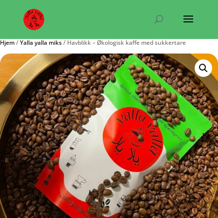
Hjem
/
Yalla yalla miks
/ Havblikk – Økologisk kaffe med sukkertare