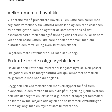
Beskrivelse
Velkommen til havblikk
Vi er stolte over å presentere Havblikk – en kaffe som bærer med
seg både verdensarv fra kaffedyrkende land og den rene essensen
av norskekysten. Den er laget for de som setter pris på det
ekstraordinære, men som også finner glede i det enkle. For de som
vet at den beste kaffen ikke bare handler om smak, men om
historien den forteller, og øyeblikket den skaper.
La fjorden møte kaffemarken. La roen senke seg.
En kaffe for de rolige øyeblikkene
Havblikk er en kaffe som inviterer til langsom nytelse. Den passer
like godt til en stille morgenstund ved kjøkkenbordet som til en
rolig samtale med noen du er glad i.
Brygg den i en Chemex eller en manuell drypper for å få frem
nyansene. La den første slurken hvile på tungen, og kjenn hvordan
den utvikler seg fra en lett saltaktig, nesten brødpreget forsmak til
en kjerne av melkesjokolade og en anelse karamell. Avslutningen
er ren og lang, med en mykhet som blir værende.